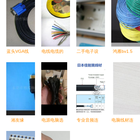
蓝头VGA线
电线电缆的
二手电子设
鸿雁bv1.5
赛格电子市
字母代表
备的闲置新
100m电脑
场的专业之
玩法 读书
线材评测
选，电脑与
郎P25、Wii
综合性能与
显示器连接
与HIFI线材
使用体验解
的核心保障
的跨界探索
析
湘友缘
电源电脑选
专业音频连
电脑线材连
PS2/PSX
购指南 京
接线材全解
接 常见计
AV连接线
东电线材如
析 从
算机组件安