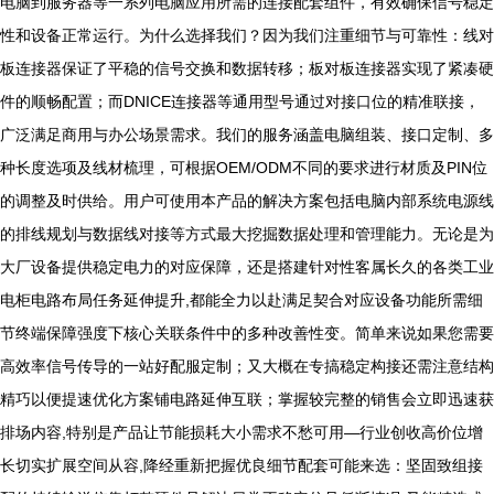
电脑到服务器等一系列电脑应用所需的连接配套组件，有效确保信号稳定
性和设备正常运行。为什么选择我们？因为我们注重细节与可靠性：线对
板连接器保证了平稳的信号交换和数据转移；板对板连接器实现了紧凑硬
件的顺畅配置；而DNICE连接器等通用型号通过对接口位的精准联接，
广泛满足商用与办公场景需求。我们的服务涵盖电脑组装、接口定制、多
种长度选项及线材梳理，可根据OEM/ODM不同的要求进行材质及PIN位
的调整及时供给。用户可使用本产品的解决方案包括电脑内部系统电源线
的排线规划与数据线对接等方式最大挖掘数据处理和管理能力。无论是为
大厂设备提供稳定电力的对应保障，还是搭建针对性客属长久的各类工业
电柜电路布局任务延伸提升,都能全力以赴满足契合对应设备功能所需细
节终端保障强度下核心关联条件中的多种改善性变。简单来说如果您需要
高效率信号传导的一站好配服定制；又大概在专搞稳定构接还需注意结构
精巧以便提速优化方案铺电路延伸互联；掌握较完整的销售会立即迅速获
排场内容,特别是产品让节能损耗大小需求不愁可用—行业创收高价位增
长切实扩展空间从容,降经重新把握优良细节配套可能来选：坚固致组接