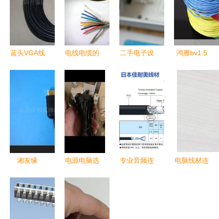
蓝头VGA线
电线电缆的
二手电子设
鸿雁bv1.5
赛格电子市
字母代表
备的闲置新
100m电脑
场的专业之
玩法 读书
线材评测
选，电脑与
郎P25、Wii
综合性能与
显示器连接
与HIFI线材
使用体验解
的核心保障
的跨界探索
析
湘友缘
电源电脑选
专业音频连
电脑线材连
PS2/PSX
购指南 京
接线材全解
接 常见计
AV连接线
东电线材如
析 从
算机组件安
为经典主机
何满足需求
MSEER到
装指南